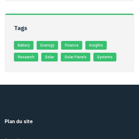
Tags
Battery
Enenrgy
Finance
Insights
Research
Solar
Solar Panels
Systems
Plan du site